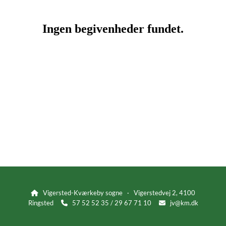
Vigersted-Kværkeby sogne · Vigerstedvej 2, 4100

Ringsted
57 52 52 35 / 29 67 71 10
jv@km.dk

