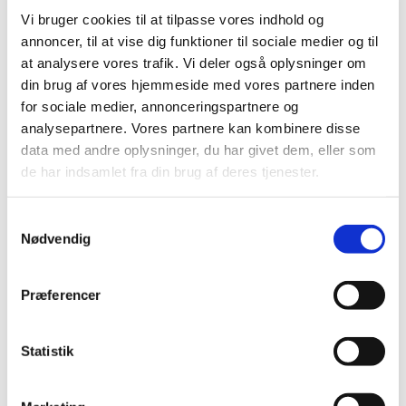
Vi bruger cookies til at tilpasse vores indhold og
Store forfatternavne. // Kirkehøjskole
annoncer, til at vise dig funktioner til sociale medier og til
efteråret 2026.
at analysere vores trafik. Vi deler også oplysninger om
din brug af vores hjemmeside med vores partnere inden
for sociale medier, annonceringspartnere og
I ugerne 39 - 45 - 48 på hverdagsaftener, sætter vi
analysepartnere. Vores partnere kan kombinere disse
fokus på ”store forfatternavne”.
data med andre oplysninger, du har givet dem, eller som
Nærmere information følger, så snart aftenerne er
de har indsamlet fra din brug af deres tjenester.
planlagt.
S
Der kommer senere mere information på kirkernes
Nødvendig
a
hjemmesider og Facebook. Der kommer også en
lille folder i kirkerne. Sæt allerede nu kryds i
m
kalenderen.
t
Præferencer
y
k
k
Statistik
Kirkehøjskolen Midtsjælland - kontaktoplysninger
e
Vigersted Præstegård, Vigerstedvej 2, 4100
v