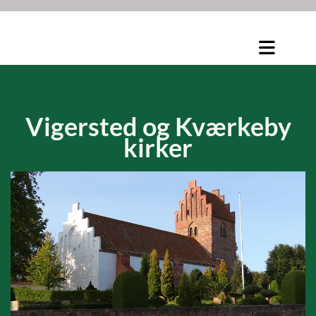
Vigersted og
Kværkeby
kirker