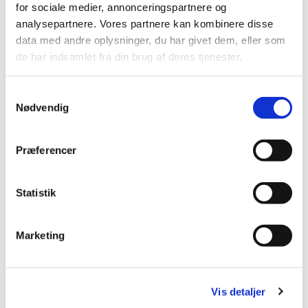
for sociale medier, annonceringspartnere og
analysepartnere. Vores partnere kan kombinere disse
data med andre oplysninger, du har givet dem, eller som
de har indsamlet fra din brug af deres tjenester.
S
Nødvendig
a
m
t
Præferencer
y
k
Fotografering
k
Statistik
e
Læs mere her
v
Marketing
a
l
g
Vis detaljer