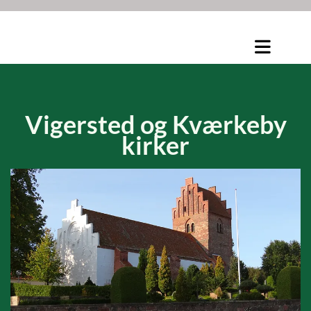
Vigersted og
Kværkeby
kirker