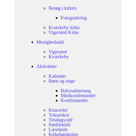
Besøg i kirken
Fotografering
Kværkeby kirke
Vigersted Kirke
Menighedsråd
Vigersted
Kværkeby
Aktiviteter
Kalender
Børn og unge
Babysalmesang
Minikonfirmander
Konfirmander
Koncerter
Voksenkor
Tirsdagscafé
Nørkleklub
Læseklub
Kirkehøjskolen