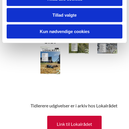
Seneste
1 - 2026
numme
3 -
4 -
Tillad valgte
r
2025
2025
2 -
Kun nødvendige cookies
2026
Tidlerere udgivelser er i arkiv hos Lokalrådet
Link til Lokalrådet