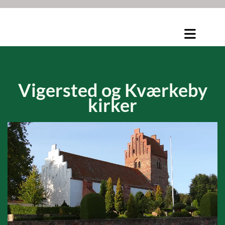
Vigersted og
Kværkeby
kirker