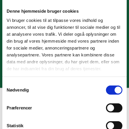
Denne hjemmeside bruger cookies
Vi bruger cookies til at tilpasse vores indhold og
annoncer, til at vise dig funktioner til sociale medier og til
at analysere vores trafik. Vi deler også oplysninger om
din brug af vores hjemmeside med vores partnere inden
for sociale medier, annonceringspartnere og
analysepartnere. Vores partnere kan kombinere disse
data med andre oplysninger, du har givet dem, eller som
de har indsamlet fra din brug af deres tjenester.
S
Nødvendig
a
m
t
Gudstjenester

Præferencer
y
k
k
Statistik