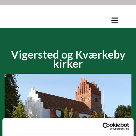
Vigersted og
Kværkeby
kirker