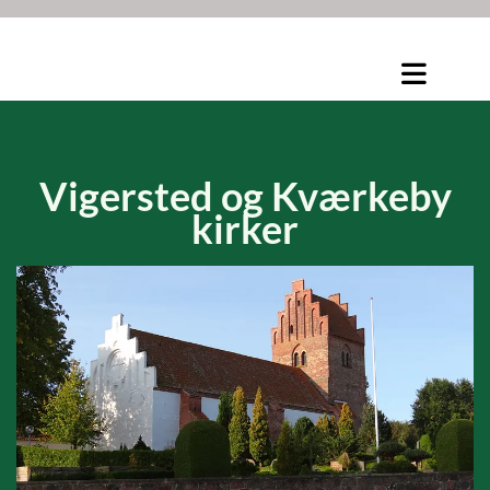
Vigersted og
Kværkeby
kirker