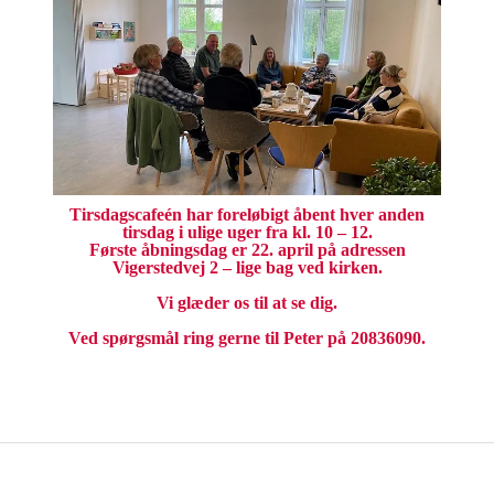
Tirsdagscafeén har foreløbigt åbent hver anden
tirsdag i ulige uger fra kl. 10 – 12.
Første åbningsdag er 22. april på adressen
Vigerstedvej 2 – lige bag ved kirken.
Vi glæder os til at se dig.
Ved spørgsmål ring gerne til Peter på 20836090.