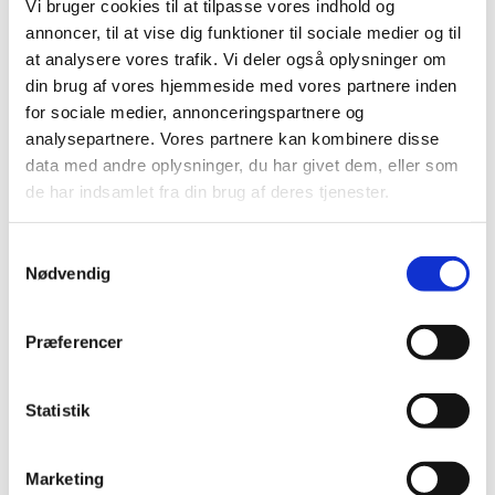
Vi bruger cookies til at tilpasse vores indhold og
annoncer, til at vise dig funktioner til sociale medier og til
at analysere vores trafik. Vi deler også oplysninger om
din brug af vores hjemmeside med vores partnere inden
for sociale medier, annonceringspartnere og
analysepartnere. Vores partnere kan kombinere disse
data med andre oplysninger, du har givet dem, eller som
Kalender
de har indsamlet fra din brug af deres tjenester.
S
Læs mere her
Nødvendig
a
m
t
Præferencer
y
k
k
Statistik
e
v
Marketing
a