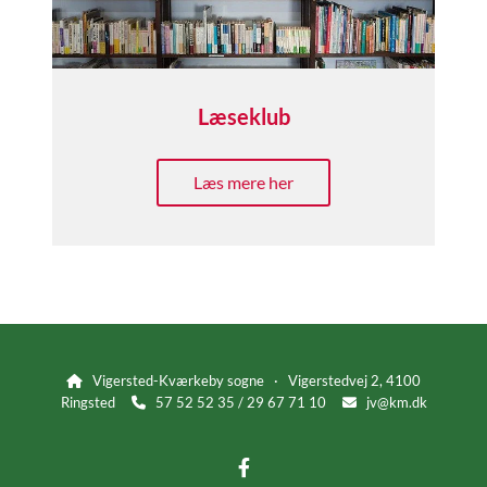
Læseklub
Læs mere her
Vigersted-Kværkeby sogne · Vigerstedvej 2, 4100

Ringsted
57 52 52 35 / 29 67 71 10
jv@km.dk

