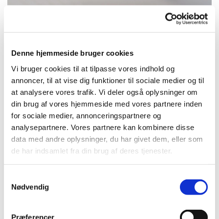
Denne hjemmeside bruger cookies
Vi bruger cookies til at tilpasse vores indhold og
annoncer, til at vise dig funktioner til sociale medier og til
at analysere vores trafik. Vi deler også oplysninger om
din brug af vores hjemmeside med vores partnere inden
for sociale medier, annonceringspartnere og
analysepartnere. Vores partnere kan kombinere disse
data med andre oplysninger, du har givet dem, eller som
de har indsamlet fra din brug af deres tjenester.
Tirsdag 11. august 2026, kl. 10:00
S
Det røde hus, Kværkebyvej 72, 4100
Nødvendig
a
Ringsted
m
t
Præferencer