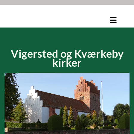
Vigersted og
Kværkeby
kirker