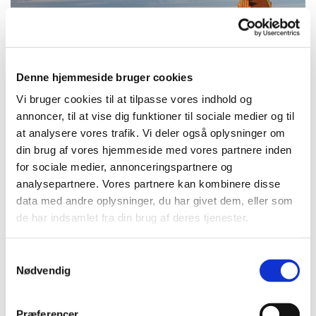
Denne hjemmeside bruger cookies
Vi bruger cookies til at tilpasse vores indhold og
annoncer, til at vise dig funktioner til sociale medier og til
at analysere vores trafik. Vi deler også oplysninger om
© Kim Fomsgaard
din brug af vores hjemmeside med vores partnere inden
for sociale medier, annonceringspartnere og
analysepartnere. Vores partnere kan kombinere disse
data med andre oplysninger, du har givet dem, eller som
de har indsamlet fra din brug af deres tjenester.
Søndag 2. august 2026, kl. 09:00
S
Vigersted Kirke, Vigersted Bygade 33,
Nødvendig
a
4100 Ringsted
m
t
Præferencer