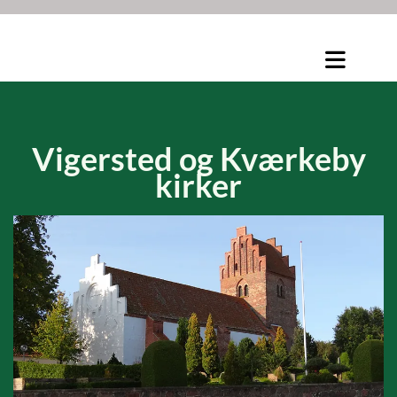
Vigersted og
Kværkeby
kirker