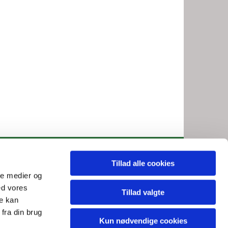
Tillad alle cookies
71 10
jv@km.dk

ale medier og
ed vores
Tillad valgte
re kan
fra din brug
Kun nødvendige cookies