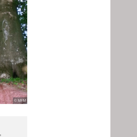
© MFM
,