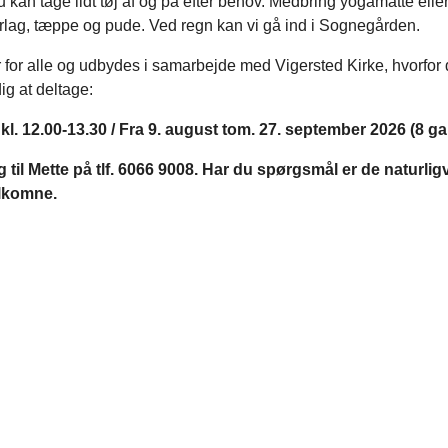
u kan tage lidt tøj af og på efter behov. Medbring yogamåtte elle
rlag, tæppe og pude. Ved regn kan vi gå ind i Sognegården.
for alle og udbydes i samarbejde med Vigersted Kirke, hvorfor 
dig at deltage:
l. 12.00-13.30 / Fra 9. august tom. 27. september 2026 (8 ga
g til Mette på tlf. 6066 9008. Har du spørgsmål er de naturlig
lkomne.