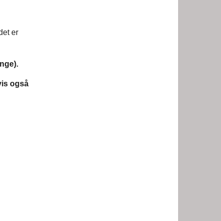
r
det er
nge).
vis også