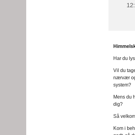
12
Himmels
Har du lyst
Vil du tag
nærvær og 
system?
Mens du ha
dig?
Så velkom
Kom i beha