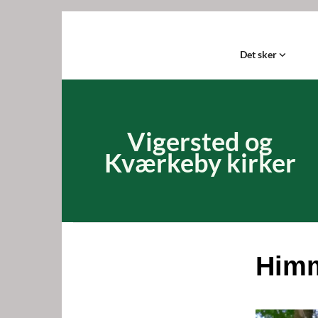
Det sker
Vigersted og
Kværkeby kirker
Himm