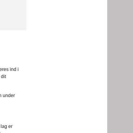
eres ind i
dit
en under
lag er