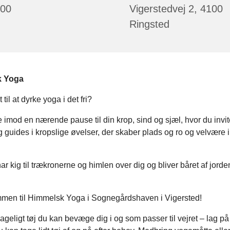
:00
Vigerstedvej 2, 4100
Ringsted
k Yoga
 til at dyrke yoga i det fri?
e imod en nærende pause til din krop, sind og sjæl, hvor du invit
guides i kropslige øvelser, der skaber plads og ro og velvære i 
r kig til trækronerne og himlen over dig og bliver båret af jord
men til Himmelsk Yoga i Sognegårdshaven i Vigersted!
geligt tøj du kan bevæge dig i og som passer til vejret – lag på 