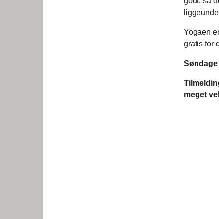
godt, så d
liggeunde
Yogaen er 
gratis for 
Søndage k
Tilmeldin
meget ve