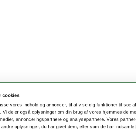
 cookies
rkeby sogne · Vigerstedvej 2, 4100 Ringsted
57 52 52 35 / 29 67 

passe vores indhold og annoncer, til at vise dig funktioner til soci
fik. Vi deler også oplysninger om din brug af vores hjemmeside m
 medier, annonceringspartnere og analysepartnere. Vores partne
Kontakt
Tilgængelighedserklæring
ndre oplysninger, du har givet dem, eller som de har indsamlet 