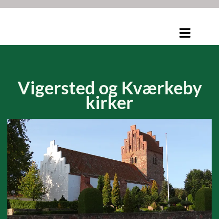
Vigersted og
Kværkeby
kirker