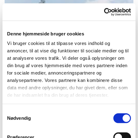
Denne hjemmeside bruger cookies
Vi bruger cookies til at tilpasse vores indhold og
annoncer, til at vise dig funktioner til sociale medier og til
at analysere vores trafik. Vi deler også oplysninger om
© John Andersen
din brug af vores hjemmeside med vores partnere inden
for sociale medier, annonceringspartnere og
analysepartnere. Vores partnere kan kombinere disse
data med andre oplysninger, du har givet dem, eller som
de har indsamlet fra din brug af deres tjenester.
Søndag 26. juli 2026, kl. 09:00
S
Kværkeby Kirke, Kværkebyvej 70,
Nødvendig
a
4100 Ringsted
m
t
Præferencer