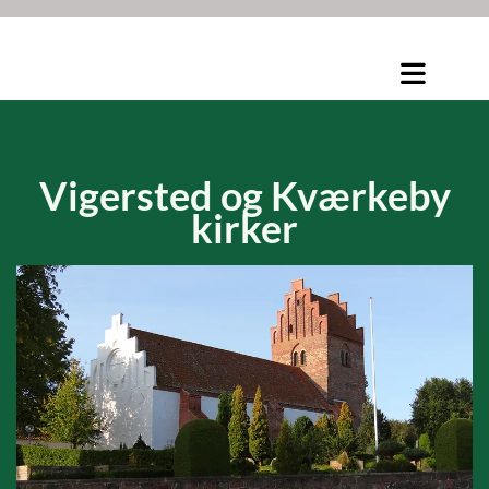
Vigersted og
Kværkeby
kirker