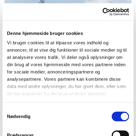
Denne hjemmeside bruger cookies
Vi bruger cookies til at tilpasse vores indhold og
annoncer, til at vise dig funktioner til sociale medier og til
at analysere vores trafik. Vi deler også oplysninger om
© John Andersen
din brug af vores hjemmeside med vores partnere inden
for sociale medier, annonceringspartnere og
analysepartnere. Vores partnere kan kombinere disse
data med andre oplysninger, du har givet dem, eller som
de har indsamlet fra din brug af deres tjenester.
Søndag 13. september 2026, kl. 10:30
S
Kværkeby Kirke, Kværkebyvej 70,
Nødvendig
a
4100 Ringsted
m
t
Præferencer