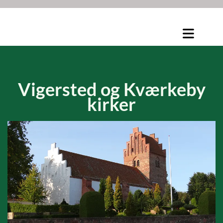
Vigersted og
Kværkeby
kirker