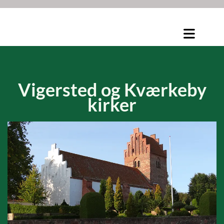
Vigersted og
Kværkeby
kirker