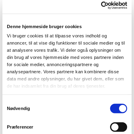
Denne hjemmeside bruger cookies
Vi bruger cookies til at tilpasse vores indhold og
annoncer, til at vise dig funktioner til sociale medier og til
© gro
at analysere vores trafik. Vi deler også oplysninger om
din brug af vores hjemmeside med vores partnere inden
for sociale medier, annonceringspartnere og
analysepartnere. Vores partnere kan kombinere disse
data med andre oplysninger, du har givet dem, eller som
Onsdag 16. september 2026, kl. 10:00
de har indsamlet fra din brug af deres tjenester.
Vigersted Præstegård, Vigerstedvej 2,
S
4100 Ringsted
Nødvendig
a
m
Lena Uldall
t
Præferencer
y