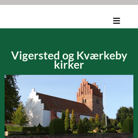
Vigersted og
Kværkeby
kirker