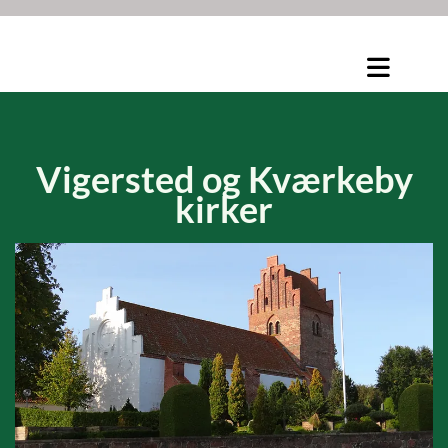
Vigersted og
Kværkeby
kirker