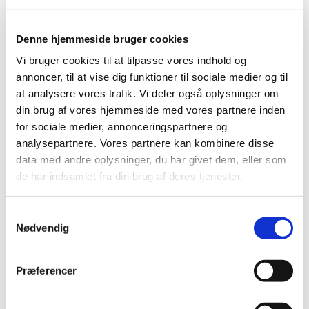
Denne hjemmeside bruger cookies
Re-design og up-cycling
Vi bruger cookies til at tilpasse vores indhold og
Vi byder velkommen til et kreativt fællesskab, hvor vi
annoncer, til at vise dig funktioner til sociale medier og til
hjælper hinanden med tips og ideer til, hvordan vi kan
at analysere vores trafik. Vi deler også oplysninger om
forvandle nyt og brugt til ny funktion eller med nyt
din brug af vores hjemmeside med vores partnere inden
udtryk på en moderne måde. Alle aldersklasser er
for sociale medier, annonceringspartnere og
velkomne, og for de helt unge er der mulighed for at få
analysepartnere. Vores partnere kan kombinere disse
ideer og interesse for glæden ved at skabe noget selv.
data med andre oplysninger, du har givet dem, eller som
de har indsamlet fra din brug af deres tjenester.
Gamle jeans eller jeans der er blevet for stramme kan
forvandles til nye smarte jeans og nederdele kan blive
S
til smarte tasker m.m. Rester af fine blondestoffer kan
Nødvendig
a
forvandles til supersøde modeskørter til de helt unge
m
piger, og de kan med bare lidt vejledning og hjælp
t
nemt sy dem selv.
Præferencer
y
Et oplagt udgangspunkt kan også være at sy praktiske
k