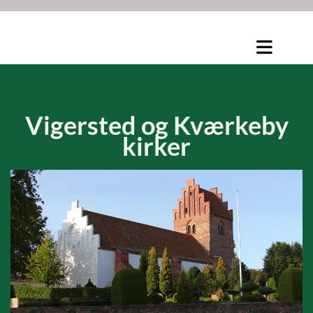
Vigersted og
Kværkeby
kirker